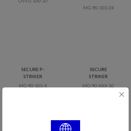
OS-01-100-10
MG-90-103-24
SECURE P-
SECURE
STRIKER
STRIKER
MG-90-105-X
MG-90-XXX-50