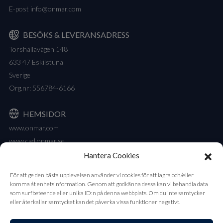
E-post
info@onmar.com
BESÖKS & LEVERANSADRESS
Torshällavägen 148
633 47 Eskilstuna
Sverige
Org.nr: 556784-6166
HEMSIDOR
www.onmar.com
www.cad.onmar.se
Hantera Cookies
NYHETSBREV
För att ge den bästa upplevelsen använder vi cookies för att lagra och/eller
Vårt nyhetsbrev innehåller våra senaste produktnyheter och
komma åt enhetsinformation. Genom att godkänna dessa kan vi behandla data
lanseringar.
som surfbeteende eller unika ID:n på denna webbplats. Om du inte samtycker
eller återkallar samtycket kan det påverka vissa funktioner negativt.
Prenumerera