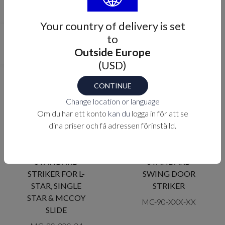
Your country of delivery is set
SLIM SLIDE
SMALL
to
STIKER
STRIKER
Outside Europe
OS-02-100-10
OS-04-100-10
(USD)
CONTINUE
Change location or language
Om du har ett konto
kan du
logga in för att se
dina priser och få adressen förinställd.
STANDARD
STANDARD
STRIKER FOR L-
SWING DOOR
STAR, SINGLE
STRIKER
STAR & MCCOY
MC-90-XXX-XX
SLIDE