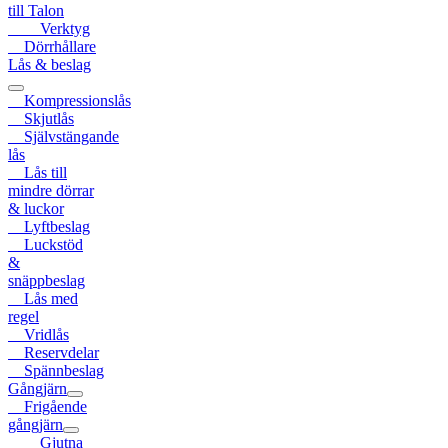
till Talon
Verktyg
Dörrhållare
Lås & beslag
Kompressionslås
Skjutlås
Självstängande
lås
Lås till
mindre dörrar
& luckor
Lyftbeslag
Luckstöd
&
snäppbeslag
Lås med
regel
Vridlås
Reservdelar
Spännbeslag
Gångjärn
Frigående
gångjärn
Gjutna