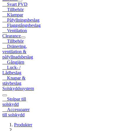
Svart PVD
Tillbehör
Klampar
Påfyllningsbeslag
Flaggstångsbeslag
Ventilation
Clearance
Tillbehör
Dränering,
ventilation &
påfyllnadsbeslag
Gångjärn
Luck- /
Lådbeslag
Knapar &
stävbeslag
Solskyddssystem
Stolpar till
solskydd
Accessoarer
till solskydd
Produkter