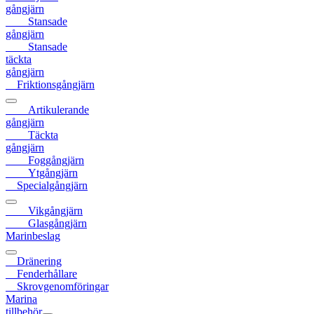
gångjärn
Stansade
gångjärn
Stansade
täckta
gångjärn
Friktionsgångjärn
Artikulerande
gångjärn
Täckta
gångjärn
Foggångjärn
Ytgångjärn
Specialgångjärn
Vikgångjärn
Glasgångjärn
Marinbeslag
Dränering
Fenderhållare
Skrovgenomföringar
Marina
tillbehör