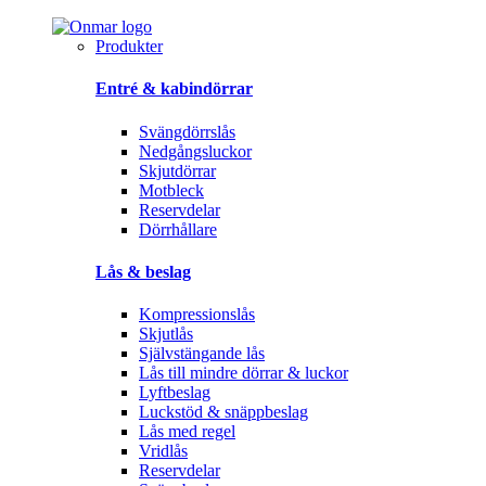
Produkter
Entré & kabindörrar
Svängdörrslås
Nedgångsluckor
Skjutdörrar
Motbleck
Reservdelar
Dörrhållare
Lås & beslag
Kompressionslås
Skjutlås
Självstängande lås
Lås till mindre dörrar & luckor
Lyftbeslag
Luckstöd & snäppbeslag
Lås med regel
Vridlås
Reservdelar