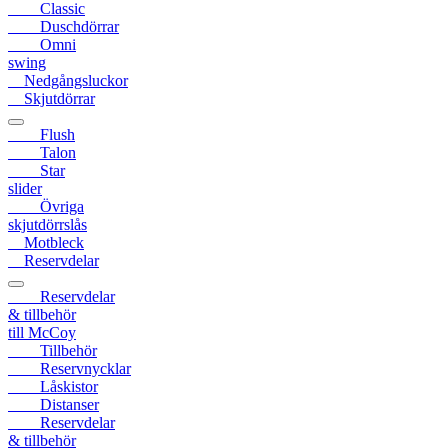
Classic
Duschdörrar
Omni
swing
Nedgångsluckor
Skjutdörrar
Flush
Talon
Star
slider
Övriga
skjutdörrslås
Motbleck
Reservdelar
Reservdelar
& tillbehör
till McCoy
Tillbehör
Reservnycklar
Låskistor
Distanser
Reservdelar
& tillbehör